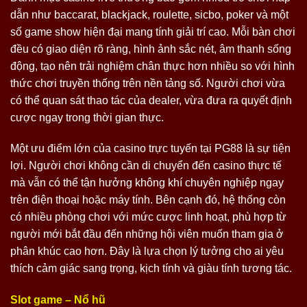
dẫn như baccarat, blackjack, roulette, sicbo, poker và một
số game show hiện đại mang tính giải trí cao. Mỗi bàn chơi
đều có giao diện rõ ràng, hình ảnh sắc nét, âm thanh sống
động, tạo nên trải nghiệm chân thực hơn nhiều so với hình
thức chơi truyền thống trên nền tảng số. Người chơi vừa
có thể quan sát thao tác của dealer, vừa đưa ra quyết định
cược ngay trong thời gian thực.
Một ưu điểm lớn của casino trực tuyến tại PG88 là sự tiện
lợi. Người chơi không cần di chuyển đến casino thực tế
mà vẫn có thể tận hưởng không khí chuyên nghiệp ngay
trên điện thoại hoặc máy tính. Bên cạnh đó, hệ thống còn
có nhiều phòng chơi với mức cược linh hoạt, phù hợp từ
người mới bắt đầu đến những hội viên muốn tham gia ở
phân khúc cao hơn. Đây là lựa chọn lý tưởng cho ai yêu
thích cảm giác sang trọng, kịch tính và giàu tính tương tác.
Slot game – Nổ hũ