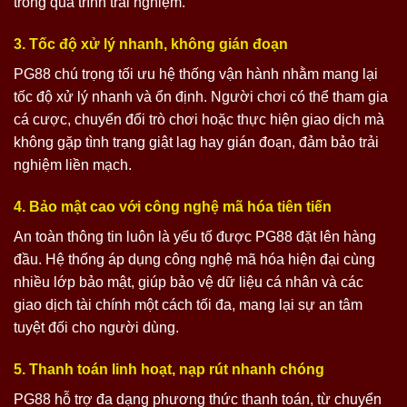
trong quá trình trải nghiệm.
3. Tốc độ xử lý nhanh, không gián đoạn
PG88 chú trọng tối ưu hệ thống vận hành nhằm mang lại
tốc độ xử lý nhanh và ổn định. Người chơi có thể tham gia
cá cược, chuyển đổi trò chơi hoặc thực hiện giao dịch mà
không gặp tình trạng giật lag hay gián đoạn, đảm bảo trải
nghiệm liền mạch.
4. Bảo mật cao với công nghệ mã hóa tiên tiến
An toàn thông tin luôn là yếu tố được PG88 đặt lên hàng
đầu. Hệ thống áp dụng công nghệ mã hóa hiện đại cùng
nhiều lớp bảo mật, giúp bảo vệ dữ liệu cá nhân và các
giao dịch tài chính một cách tối đa, mang lại sự an tâm
tuyệt đối cho người dùng.
5. Thanh toán linh hoạt, nạp rút nhanh chóng
PG88 hỗ trợ đa dạng phương thức thanh toán, từ chuyển