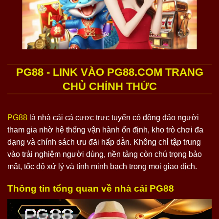
PG88 - LINK VÀO PG88.COM TRANG
CHỦ CHÍNH THỨC
PG88
là nhà cái cá cược trực tuyến có đông đảo người
tham gia nhờ hệ thống vận hành ổn định, kho trò chơi đa
dạng và chính sách ưu đãi hấp dẫn. Không chỉ tập trung
vào trải nghiệm người dùng, nền tảng còn chú trọng bảo
mật, tốc độ xử lý và tính minh bạch trong mọi giao dịch.
Thông tin tổng quan về nhà cái PG88