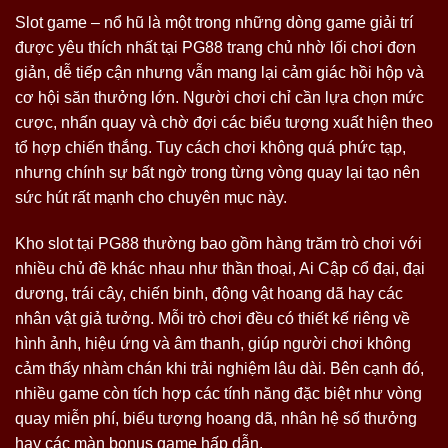
Slot game – nổ hũ là một trong những dòng game giải trí
được yêu thích nhất tại PG88 trang chủ nhờ lối chơi đơn
giản, dễ tiếp cận nhưng vẫn mang lại cảm giác hồi hộp và
cơ hội săn thưởng lớn. Người chơi chỉ cần lựa chọn mức
cược, nhấn quay và chờ đợi các biểu tượng xuất hiện theo
tổ hợp chiến thắng. Tuy cách chơi không quá phức tạp,
nhưng chính sự bất ngờ trong từng vòng quay lại tạo nên
sức hút rất mạnh cho chuyên mục này.
Kho slot tại PG88 thường bao gồm hàng trăm trò chơi với
nhiều chủ đề khác nhau như thần thoại, Ai Cập cổ đại, đại
dương, trái cây, chiến binh, động vật hoang dã hay các
nhân vật giả tưởng. Mỗi trò chơi đều có thiết kế riêng về
hình ảnh, hiệu ứng và âm thanh, giúp người chơi không
cảm thấy nhàm chán khi trải nghiệm lâu dài. Bên cạnh đó,
nhiều game còn tích hợp các tính năng đặc biệt như vòng
quay miễn phí, biểu tượng hoang dã, nhân hệ số thưởng
hay các màn bonus game hấp dẫn.