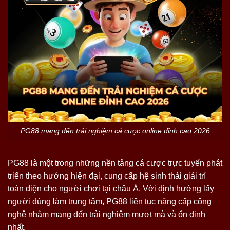
PG88 mang đến trải nghiệm cá cược online đỉnh cao 2026
PG88 là một trong những nền tảng cá cược trực tuyến phát
triển theo hướng hiện đại, cung cấp hệ sinh thái giải trí
toàn diện cho người chơi tại châu Á. Với định hướng lấy
người dùng làm trung tâm, PG88 liên tục nâng cấp công
nghệ nhằm mang đến trải nghiệm mượt mà và ổn định
nhất.