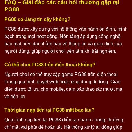
FAQ – Giải đáp các câu hỏi thường gặp tại
PG88
PG88 có đáng tin cậy không?
PG88 được xây dựng với hệ thống vận hành ổn định, minh
bạch trong mọi hoạt động. Nền tảng áp dụng công nghệ
bảo mật hiện đại nhằm bảo vệ thông tin và giao dịch của
người dùng, giúp người chơi yên tâm khi trải nghiệm.
Có thể chơi PG88 trên điện thoại không?
Người chơi có thể truy cập game PG88 trên điện thoại
thông qua trình duyệt web hoặc ứng dụng di động. Giao
diện được tối ưu cho mobile, đảm bảo thao tác mượt mà
và tiện lợi.
Thời gian nạp tiền tại PG88 mất bao lâu?
Quá trình nạp tiền tại PG88 diễn ra nhanh chóng, thường
chỉ mất vài phút để hoàn tất. Hệ thống xử lý tự động giúp