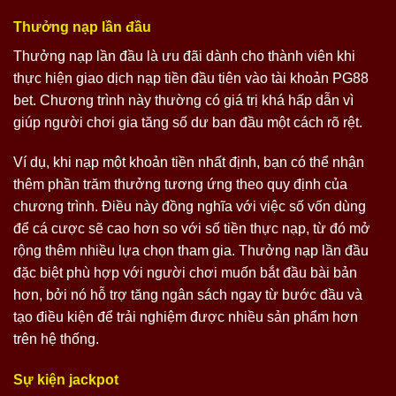
Thưởng nạp lần đầu
Thưởng nạp lần đầu là ưu đãi dành cho thành viên khi
thực hiện giao dịch nạp tiền đầu tiên vào tài khoản PG88
bet. Chương trình này thường có giá trị khá hấp dẫn vì
giúp người chơi gia tăng số dư ban đầu một cách rõ rệt.
Ví dụ, khi nạp một khoản tiền nhất định, bạn có thể nhận
thêm phần trăm thưởng tương ứng theo quy định của
chương trình. Điều này đồng nghĩa với việc số vốn dùng
để cá cược sẽ cao hơn so với số tiền thực nạp, từ đó mở
rộng thêm nhiều lựa chọn tham gia. Thưởng nạp lần đầu
đặc biệt phù hợp với người chơi muốn bắt đầu bài bản
hơn, bởi nó hỗ trợ tăng ngân sách ngay từ bước đầu và
tạo điều kiện để trải nghiệm được nhiều sản phẩm hơn
trên hệ thống.
Sự kiện jackpot