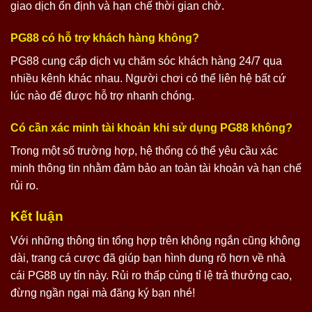
giao dịch ổn định và hạn chế thời gian chờ.
PG88 có hỗ trợ khách hàng không?
PG88 cung cấp dịch vụ chăm sóc khách hàng 24/7 qua
nhiều kênh khác nhau. Người chơi có thể liên hệ bất cứ
lúc nào để được hỗ trợ nhanh chóng.
Có cần xác minh tài khoản khi sử dụng PG88 không?
Trong một số trường hợp, hệ thống có thể yêu cầu xác
minh thông tin nhằm đảm bảo an toàn tài khoản và hạn chế
rủi ro.
Kết luận
Với những thông tin tổng hợp trên không ngắn cũng không
dài, trang cá cược đã giúp bạn hình dung rõ hơn về nhà
cái PG88 uy tín này. Rủi ro thấp cùng tỉ lệ trả thưởng cao,
đừng ngần ngại mà đăng ký bạn nhé!