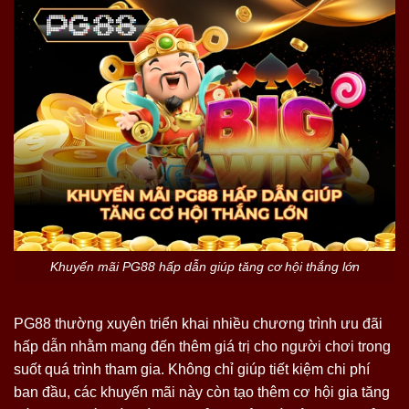
Khuyến mãi PG88 hấp dẫn giúp tăng cơ hội thắng lớn
PG88 thường xuyên triển khai nhiều chương trình ưu đãi
hấp dẫn nhằm mang đến thêm giá trị cho người chơi trong
suốt quá trình tham gia. Không chỉ giúp tiết kiệm chi phí
ban đầu, các khuyến mãi này còn tạo thêm cơ hội gia tăng