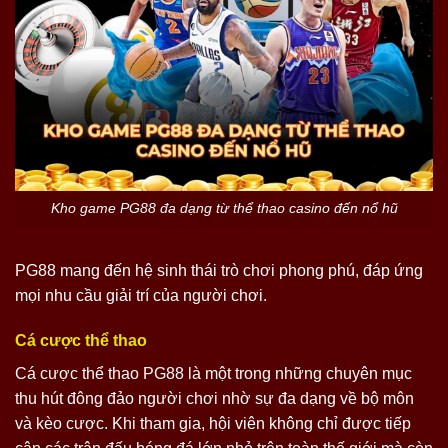
Kho game PG88 đa dạng từ thể thao casino đến nổ hũ
PG88 mang đến hệ sinh thái trò chơi phong phú, đáp ứng
mọi nhu cầu giải trí của người chơi.
Cá cược thể thao
Cá cược thể thao PG88 là một trong những chuyên mục
thu hút đông đảo người chơi nhờ sự đa dạng về bộ môn
và kèo cược. Khi tham gia, hội viên không chỉ được tiếp