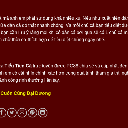
á mà anh em phải sử dụng khá nhiều xu. Nếu như xuất hiện đà
iữa đàn cá đó thật nhanh chóng. Và mỗi chú cá bạn tiêu diệt đ
 bạn cần lưu ý rằng mỗi khi có đàn cá bơi qua sẽ có 1 chú cá 
 chờ thời cơ thích hợp để tiêu diệt chúng ngay nhé.
 cá
Tiểu Tiên Cá
trực tuyến được PG88 chia sẻ và cập nhật đến
h em có cái nhìn chính xác hơn trong quá trình tham gia trải n
nh công rinh thưởng liền tay.
i Cuốn Cùng Đại Dương