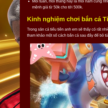
Mỗi tuần, mỗi tháng hay là mỗi năm cũng nh
mệnh giá từ 50k cho tới 500k.
Kinh nghiệm chơi bắn cá Ti
Trong săn cá tiểu tiên anh em sẽ thấy có rất 
tham khảo một số cách bắn cá sau đây để bỏ t