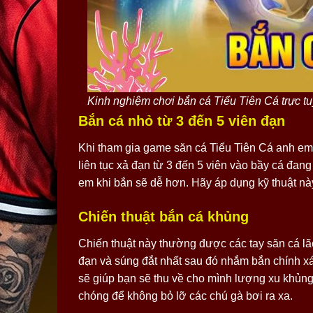
Kinh nghiệm chơi bắn cá Tiểu Tiên Cá trực t
Bắn cá nhỏ từ 3 đến 5 viên đạn
Khi tham gia game săn cá Tiểu Tiên Cá anh em
liên tục xả đạn từ 3 đến 5 viên vào bầy cá đan
em khi bắn sẽ dễ hơn. Hãy áp dụng kỹ thuật nà
Chiến thuật bắn cá khủng
Chiến thuật này thường được các tay săn cá lã
đạn và súng đắt nhất sau đó nhắm bắn chính x
sẽ giúp bạn sẽ thu về cho mình lượng xu khủng
chóng để không bỏ lỡ các chú gà bơi ra xa.