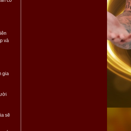
oàn có
tiên
ập và
 gia
gười
ia sẽ