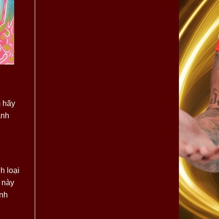
m hãy
anh
h loại
 này
anh