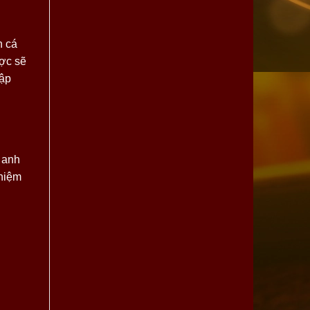
n cá
ược sẽ
mập
 anh
ghiệm