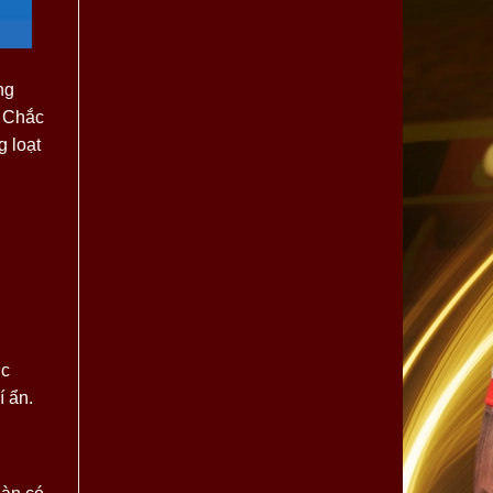
ng
. Chắc
g loạt
ợc
í ẩn.