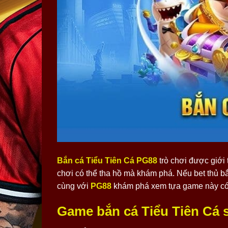
Bắn cá Tiểu Tiên Cá PG88
trò chơi được giới 
chơi có thể tha hồ mà khám phá. Nếu bet thủ b
cùng với
PG88
khám phá xem tựa game này có 
Game bắn cá Tiểu Tiên Cá 