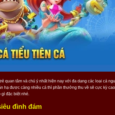
trẻ quan tâm và chú ý nhất hiện nay với đa dạng các loại cá ng
ắn hạ được càng nhiều cá thì phần thưởng thu về sẽ cực kỳ ca
gì đặc biệt nhé.
siêu đình đám