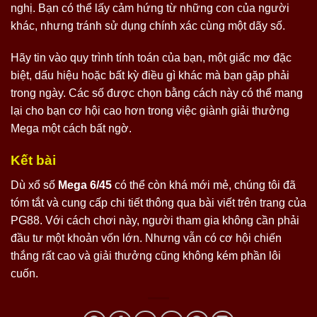
nghị. Bạn có thể lấy cảm hứng từ những con của người
khác, nhưng tránh sử dụng chính xác cùng một dãy số.
Hãy tin vào quy trình tính toán của bạn, một giấc mơ đặc
biệt, dấu hiệu hoặc bất kỳ điều gì khác mà bạn gặp phải
trong ngày. Các số được chọn bằng cách này có thể mang
lại cho bạn cơ hội cao hơn trong việc giành giải thưởng
Mega một cách bất ngờ.
Kết bài
Dù xổ số
Mega 6/45
có thể còn khá mới mẻ, chúng tôi đã
tóm tắt và cung cấp chi tiết thông qua bài viết trên trang của
PG88. Với cách chơi này, người tham gia không cần phải
đầu tư một khoản vốn lớn. Nhưng vẫn có cơ hội chiến
thắng rất cao và giải thưởng cũng không kém phần lôi
cuốn.