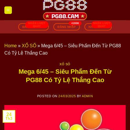
Skip
to
content
ĐĂNG KÝ +88K
ĐĂNG NHẬP
KHUYẾN MÃI
Home
»
XỔ SỐ
»
Mega 6/45 – Siêu Phẩm Đến Từ PG88
Có Tỷ Lệ Thắng Cao
XỔ SỐ
Mega 6/45 – Siêu Phẩm Đến Từ
PG88 Có Tỷ Lệ Thắng Cao
POSTED ON
24/03/2025
BY
ADMIN
24
Th3