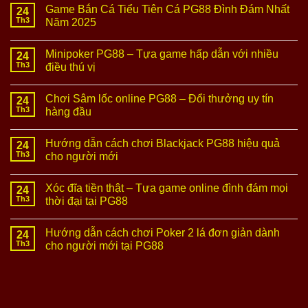
Game Bắn Cá Tiểu Tiên Cá PG88 Đình Đám Nhất
24
Th3
Năm 2025
Minipoker PG88 – Tựa game hấp dẫn với nhiều
24
Th3
điều thú vị
Chơi Sâm lốc online PG88 – Đổi thưởng uy tín
24
Th3
hàng đầu
Hướng dẫn cách chơi Blackjack PG88 hiệu quả
24
Th3
cho người mới
Xóc đĩa tiền thật – Tựa game online đình đám mọi
24
Th3
thời đại tại PG88
Hướng dẫn cách chơi Poker 2 lá đơn giản dành
24
Th3
cho người mới tại PG88