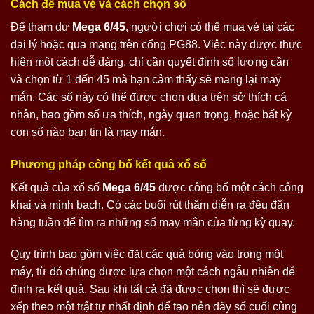
Cách để mua vé và cách chọn số
Để tham dự
Mega 6/45
, người chơi có thể mua vé tại các
đại lý hoặc qua mạng trên cổng PG88. Việc này được thực
hiện một cách dễ dàng, chỉ cần quyết định số lượng cần
và chọn từ 1 đến 45 mà bạn cảm thấy sẽ mang lại may
mắn. Các số này có thể được chọn dựa trên sở thích cá
nhân, bao gồm số ưa thích, ngày quan trọng, hoặc bất kỳ
con số nào bạn tin là may mắn.
Phương pháp công bố kết quả xổ số
Kết quả của xổ số
Mega 6/45
được công bố một cách công
khai và minh bạch. Có các buổi rút thăm diễn ra đều đặn
hàng tuần để tìm ra những số may mắn của từng kỳ quay.
Quy trình bao gồm việc đặt các quả bóng vào trong một
máy, từ đó chúng được lựa chọn một cách ngẫu nhiên để
định ra kết quả. Sau khi tất cả đã được chọn thì sẽ được
xếp theo một trật tự nhất định để tạo nên dãy số cuối cùng