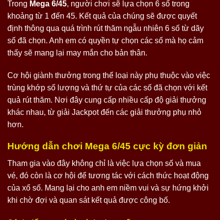
Trong
Mega 6/45
, người chơi sẽ lựa chọn 6 số trong
khoảng từ 1 đến 45. Kết quả của chúng sẽ được quyết
định thông qua quá trình rút thăm ngẫu nhiên 6 số từ dãy
số đã chọn. Anh em có quyền tự chọn các số mà họ cảm
thấy sẽ mang lại may mắn cho bản thân.
Cơ hội giành thưởng trong thể loại này phụ thuộc vào việc
trùng khớp số lượng và thứ tự của các số đã chọn với kết
quả rút thăm. Nơi đây cung cấp nhiều cấp độ giải thưởng
khác nhau, từ giải Jackpot đến các giải thưởng phụ nhỏ
hơn.
Hướng dẫn chơi Mega 6/45 cực kỳ đơn giản
Tham gia vào đây không chỉ là việc lựa chọn số và mua
vé, đó còn là cơ hội để tương tác với cách thức hoạt động
của xổ số. Mang lại cho anh em niềm vui và sự hứng khởi
khi chờ đợi và quan sát kết quả được công bố.