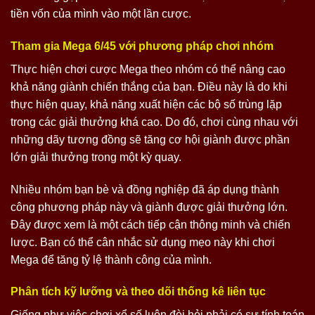
tiền vốn của mình vào một lần cược.
Tham gia Mega 6/45 với phương pháp chơi nhóm
Thực hiện chơi cược Mega theo nhóm có thể nâng cao
khả năng giành chiến thắng của bạn. Điều này là do khi
thực hiện quay, khả năng xuất hiện các bộ số trùng lặp
trong các giải thưởng khá cao. Do đó, chơi cùng nhau với
những dãy tương đồng sẽ tăng cơ hội giành được phần
lớn giải thưởng trong một kỳ quay.
Nhiều nhóm bạn bè và đồng nghiệp đã áp dụng thành
công phương pháp này và giành được giải thưởng lớn.
Đây được xem là một cách tiếp cận thông minh và chiến
lược. Bạn có thể cân nhắc sử dụng mẹo này khi chơi
Mega để tăng tỷ lệ thành công của mình.
Phân tích kỹ lưỡng và theo dõi thống kê liên tục
Giống như việc chơi xổ số luôn đòi hỏi phải có sự tính toán