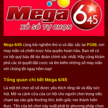
Mega 6/45
cùng trải nghiệm thú vị và đặc sắc tại
PG88
, nơi
may mắn và chiến lược hòa quyện hoàn hảo. Bạn sẽ có
cơ hội quý báu để dự đoán chính xác nhất. Hãy cùng khám
phá các bí quyết đặt cược và tìm kiếm những số may mắn
với chúng tôi ngay hôm nay!
Tổng quan chi tiết Mega 6/45
Là một trò chơi xổ số được yêu thích rộng rãi và đầy sức
hút. Mở ra cánh cửa của cơ hội cho người chơi trong việc
chạm tay vào giải thưởng lớn, biến giấc mơ thành hiện
thực. Tên của trò chơi này xuất phát từ phương pháp chọn