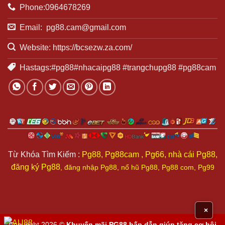
Phone:0964678269
Email:
pg88.cam@gmail.com
Website: https://bcsezw.za.com/
Hastags:#pg88#nhacaipg88 #trangchupg88 #pg88cam
Từ Khóa Tìm Kiếm :
Pg88, Pg88cam , Pg66, nhà cái Pg88,
đăng ký Pg88
, đăng nhập Pg88, nổ hũ Pg88, Pg88 com, Pg99
×
Copyright 2026 ©
Khuyến mãi PG88 hấp dẫn giúp tăng cơ hội