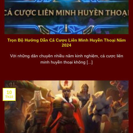
Trọn Bộ Hướng Dẫn Cá Cược Liên Minh Huyền Thoại Năm
2024
Với những dân chuyên nhiều năm kinh nghiệm, cá cược liên
minh huyền thoại không [...]
10
Th10