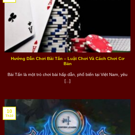
Hướng Dẫn Chơi Bài Tấn – Luật Chơi Và Cách Chơi Cơ
Bản
Bài Tấn là một trò chơi bài hấp dẫn, phổ biến tại Việt Nam, yêu
[...]
10
Th10