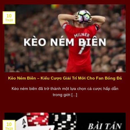
10
Th10
Kèo Ném Biên – Kiểu Cược Giải Trí Mới Cho Fan Bóng Đá
Kèo ném biên đã trở thành một lựa chọn cá cược hấp dẫn
trong giới [...]
10
Th10