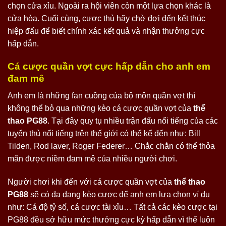
chọn cửa xỉu. Ngoài ra hội viên còn một lựa chọn khác là
cửa hòa. Cuối cùng, cược thủ hãy chờ đợi đến kết thúc
hiệp đấu để biết chính xác kết quả và nhận thưởng cực
hấp dẫn.
Cá cược quần vợt cực hấp dẫn cho anh em
đam mê
Anh em là những fan cuồng của bộ môn quần vợt thì
không thể bỏ qua những kèo cá cược quần vợt của
thể
thao PG88
. Tại đây quy tụ nhiều trận đấu nổi tiếng của các
tuyển thủ nổi tiếng trên thế giới có thể kể đến như: Bill
Tilden, Rod laver, Roger Federer… Chắc chắn có thể thỏa
mãn được niềm đam mê của nhiều người chơi.
Người chơi khi đến với cá cược quần vợt của
thể thao
PG88
sẽ có đa dạng kèo cược để anh em lựa chọn ví dụ
như: Cá độ tỷ số, cá cược tài xỉu… Tất cả các kèo cược tại
PG88 đều sở hữu mức thưởng cực kỳ hấp dẫn vì thế luôn