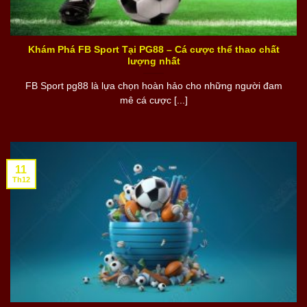
Khám Phá FB Sport Tại PG88 – Cá cược thể thao chất
lượng nhất
FB Sport pg88 là lựa chọn hoàn hảo cho những người đam
mê cá cược [...]
11
Th12