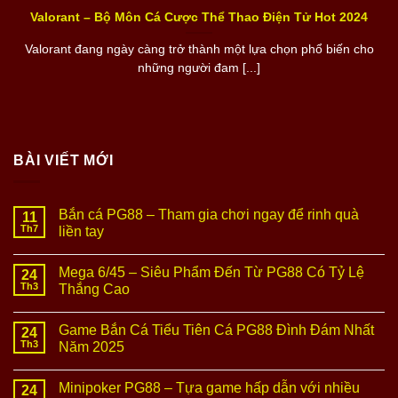
Valorant – Bộ Môn Cá Cược Thể Thao Điện Tử Hot 2024
Valorant đang ngày càng trở thành một lựa chọn phổ biến cho
những người đam [...]
BÀI VIẾT MỚI
Bắn cá PG88 – Tham gia chơi ngay để rinh quà
11
Th7
liền tay
Mega 6/45 – Siêu Phẩm Đến Từ PG88 Có Tỷ Lệ
24
Th3
Thắng Cao
Game Bắn Cá Tiểu Tiên Cá PG88 Đình Đám Nhất
24
Th3
Năm 2025
Minipoker PG88 – Tựa game hấp dẫn với nhiều
24