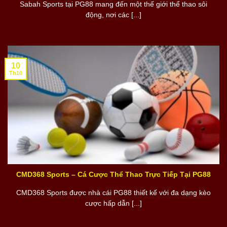
Sabah Sports tại PG88 mang đến một thế giới thể thao sôi
động, nơi các [...]
10
Th10
CMD368 Sports – Cá Cược Thể Thao Trực Tiếp Tại PG88
CMD368 Sports được nhà cái PG88 thiết kế với đa dạng kèo
cược hấp dẫn [...]