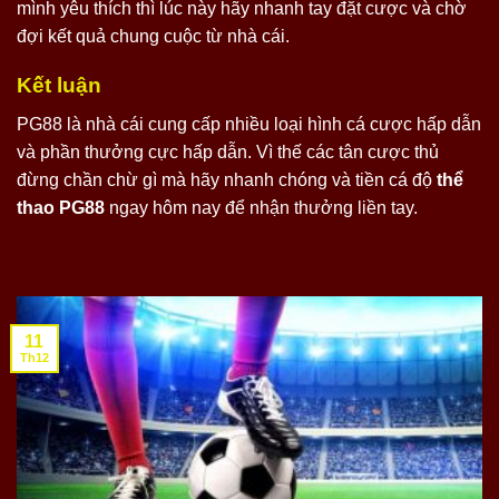
mình yêu thích thì lúc này hãy nhanh tay đặt cược và chờ
đợi kết quả chung cuộc từ nhà cái.
Kết luận
PG88 là nhà cái cung cấp nhiều loại hình cá cược hấp dẫn
và phần thưởng cực hấp dẫn. Vì thế các tân cược thủ
đừng chần chừ gì mà hãy nhanh chóng và tiền cá độ
thể
thao PG88
ngay hôm nay để nhận thưởng liền tay.
11
Th12