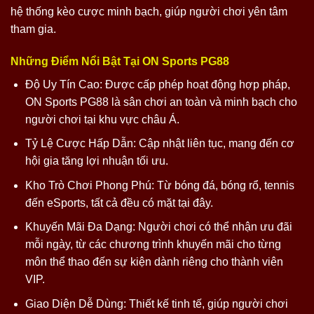
hệ thống kèo cược minh bạch, giúp người chơi yên tâm
tham gia.
Những Điểm Nổi Bật Tại ON Sports PG88
Độ Uy Tín Cao:
Được cấp phép hoạt động hợp pháp,
ON Sports PG88 là sân chơi an toàn và minh bạch cho
người chơi tại khu vực châu Á.
Tỷ Lệ Cược Hấp Dẫn:
Cập nhật liên tục, mang đến cơ
hội gia tăng lợi nhuận tối ưu.
Kho Trò Chơi Phong Phú:
Từ bóng đá, bóng rổ, tennis
đến eSports, tất cả đều có mặt tại đây.
Khuyến Mãi Đa Dạng:
Người chơi có thể nhận ưu đãi
mỗi ngày, từ các chương trình khuyến mãi cho từng
môn thể thao đến sự kiện dành riêng cho thành viên
VIP.
Giao Diện Dễ Dùng:
Thiết kế tinh tế, giúp người chơi