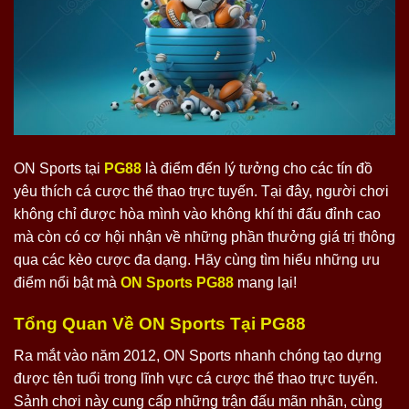
ON Sports tại
PG88
là điểm đến lý tưởng cho các tín đồ
yêu thích cá cược thể thao trực tuyến. Tại đây, người chơi
không chỉ được hòa mình vào không khí thi đấu đỉnh cao
mà còn có cơ hội nhận về những phần thưởng giá trị thông
qua các kèo cược đa dạng. Hãy cùng tìm hiểu những ưu
điểm nổi bật mà
ON Sports PG88
mang lại!
Tổng Quan Về ON Sports Tại PG88
Ra mắt vào năm 2012, ON Sports nhanh chóng tạo dựng
được tên tuổi trong lĩnh vực cá cược thể thao trực tuyến.
Sảnh chơi này cung cấp những trận đấu mãn nhãn, cùng