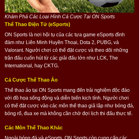
Khám Phá Các Loại Hình Cá Cược Tại ON Sports
Thể Thao Điện Tử (eSports)
ON Sports là nơi hội tụ của các tựa game eSports đình
đám như Liên Minh Huyền Thoại, Dota 2, PUBG, và
Valorant. Người chơi có thể đặt cược và theo dõi những
trận đấu cuốn hút từ các giải đấu lớn như LCK, The
International, hay CKTG.
Cá Cược Thể Thao Ảo
Thể thao ảo tại ON Sports mang đến trải nghiệm độc đáo
với đồ họa sống động và diễn biến kịch tính. Người chơi
có thể đặt cược vào các môn thể thao giả lập như bóng đá,
bóng rổ, đua xe mà không cần chờ đợi lịch thi đấu thực tế.
Các Môn Thể Thao Khác
Ngoài bóng đá và eSports, ON Sports còn cung cấp các