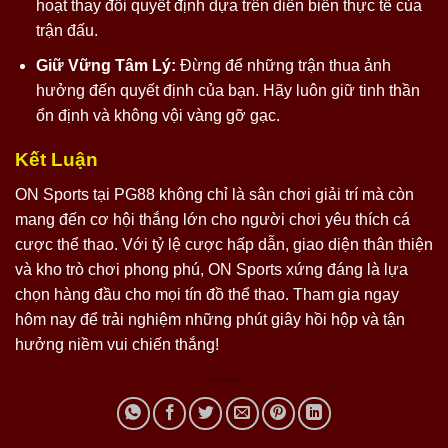
hoạt thay đổi quyết định dựa trên diễn biến thực tế của
trận đấu.
Giữ Vững Tâm Lý:
Đừng để những trận thua ảnh
hưởng đến quyết định của bạn. Hãy luôn giữ tinh thần
ổn định và không vội vàng gỡ gạc.
Kết Luận
ON Sports tại PG88 không chỉ là sân chơi giải trí mà còn
mang đến cơ hội thắng lớn cho người chơi yêu thích cá
cược thể thao. Với tỷ lệ cược hấp dẫn, giao diện thân thiện
và kho trò chơi phong phú, ON Sports xứng đáng là lựa
chọn hàng đầu cho mọi tín đồ thể thao. Tham gia ngay
hôm nay để trải nghiệm những phút giây hồi hộp và tận
hưởng niềm vui chiến thắng!