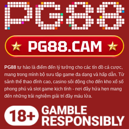
PG88
tự hào là điểm đến lý tưởng cho các tín đồ cá cược,
mang trong mình bộ sưu tập game đa dạng và hấp dẫn. Từ
sảnh thể thao đỉnh cao, casino sôi động cho đến kho xổ số
phong phú và slot game kịch tính - nơi đây hứa hẹn mang
đến những trải nghiệm giải trí đầy máu lửa.