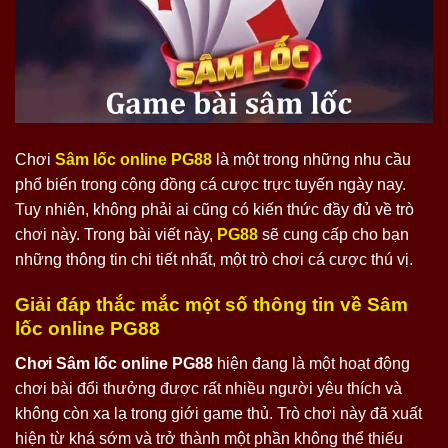
Chơi
Sâm lốc online PG88
là một trong những nhu cầu
phổ biến trong cộng đồng cá cược trực tuyến ngày nay.
Tuy nhiên, không phải ai cũng có kiến thức đầy đủ về trò
chơi này. Trong bài viết này,
PG88
sẽ cung cấp cho bạn
những thông tin chi tiết nhất, một trò chơi cá cược thú vị.
Giải đáp thắc mắc một số thông tin về Sâm
lốc online PG88
Chơi Sâm lốc online PG88
hiện đang là một hoạt động
chơi bài đổi thưởng được rất nhiều người yêu thích và
không còn xa lạ trong giới game thủ. Trò chơi này đã xuất
hiện từ khá sớm và trở thành một phần không thể thiếu