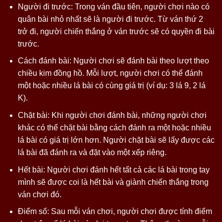
Người đi trước: Trong ván đầu tiên, người chơi nào có
quân bài nhỏ nhất sẽ là người đi trước. Từ ván thứ 2
trở đi, người chiến thắng ở ván trước sẽ có quyền đi bài
trước.
Cách đánh bài: Người chơi sẽ đánh bài theo lượt theo
chiều kim đồng hồ. Mỗi lượt, người chơi có thể đánh
một hoặc nhiều lá bài có cùng giá trị (ví dụ: 3 lá 9, 2 lá
K).
Chặt bài: Khi người chơi đánh bài, những người chơi
khác có thể chặt bài bằng cách đánh ra một hoặc nhiều
lá bài có giá trị lớn hơn. Người chặt bài sẽ lấy được các
lá bài đã đánh ra và đặt vào một xếp riêng.
Hết bài: Người chơi đánh hết tất cả các lá bài trong tay
mình sẽ được coi là hết bài và giành chiến thắng trong
ván chơi đó.
Điểm số: Sau mỗi ván chơi, người chơi được tính điểm