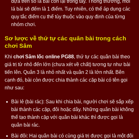
dựa trên số lá bài còn lại trong tay. Thông thường, mỗi
lá bài sẽ đếm là 1 điểm. Tuy nhiên, có thể áp dụng các
quy tắc điểm cụ thể tùy thuộc vào quy định của từng
nhóm chơi.
Sơ lược về thứ tự các quân bài trong cách
chơi Sâm
Khi
chơi Sâm lốc online PG88
, thứ tự các quân bài theo
giá trị từ nhỏ đến lớn (chưa xét về chất) tương tự như bài
tiến lên. Quân 3 là nhỏ nhất và quân 2 là lớn nhất. Bên
cạnh đó, bài còn được chia thành các cặp bài có tên gọi
như sau:
Bài lẻ (bài rác): Sau khi chia bài, người chơi sẽ sắp xếp
bài thành các cặp, đôi hoặc dây. Những quân bài không
thể tạo thành cặp với quân bài khác thì được gọi là
quân bài rác.
Bài đôi: Hai quân bài có cùng giá trị được gọi là một đôi