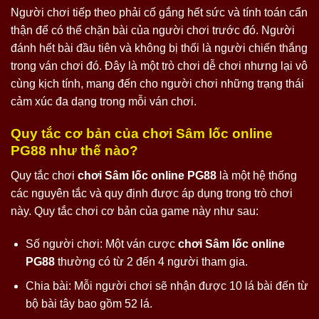
Người chơi tiếp theo phải cố gắng hết sức và tính toán cẩn
thận để có thể chặn bài của người chơi trước đó. Người
đánh hết bài đầu tiên và không bị thối là người chiến thắng
trong ván chơi đó. Đây là một trò chơi dễ chơi nhưng lại vô
cùng kịch tính, mang đến cho người chơi những trạng thái
cảm xúc đa dạng trong mỗi ván chơi.
Quy tắc cơ bản của chơi Sâm lốc online
PG88 như thế nào?
Quy tắc chơi
chơi Sâm lốc online PG88
là một hệ thống
các nguyên tắc và quy định được áp dụng trong trò chơi
này. Quy tắc chơi cơ bản của game này như sau:
Số người chơi: Một ván cược
chơi Sâm lốc online
PG88
thường có từ 2 đến 4 người tham gia.
Chia bài: Mỗi người chơi sẽ nhận được 10 lá bài đến từ
bộ bài tây bao gồm 52 lá.