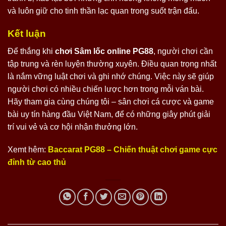
và luôn giữ cho tinh thần lạc quan trong suốt trận đấu.
Kết luận
Để thắng khi
chơi Sâm lốc online PG88
, người chơi cần
tập trung và rèn luyện thường xuyên. Điều quan trọng nhất
là nắm vững luật chơi và ghi nhớ chúng. Việc này sẽ giúp
người chơi có nhiều chiến lược hơn trong mỗi ván bài.
Hãy tham gia cùng chúng tôi – sân chơi cá cược và game
bài uy tín hàng đầu Việt Nam, để có những giây phút giải
trí vui vẻ và cơ hội nhận thưởng lớn.
Xemt hêm:
Baccarat PG88 – Chiến thuật chơi game cực
đỉnh từ cao thủ