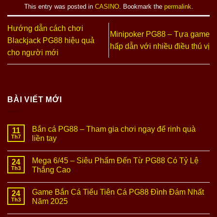
This entry was posted in
CASINO
. Bookmark the
permalink
.
Hướng dẫn cách chơi
Minipoker PG88 – Tựa game
Blackjack PG88 hiệu quả
hấp dẫn với nhiều điều thú vị
cho người mới
BÀI VIẾT MỚI
Bắn cá PG88 – Tham gia chơi ngay để rinh quà
11
Th7
liền tay
Mega 6/45 – Siêu Phẩm Đến Từ PG88 Có Tỷ Lệ
24
Th3
Thắng Cao
Game Bắn Cá Tiểu Tiên Cá PG88 Đình Đám Nhất
24
Th3
Năm 2025