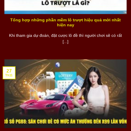
Tổng hợp những phần mềm lô trượt hiệu quả mới nhất
hiện nay
Khi tham gia dự đoán, đặt cược lô đề thì người chơi sẽ có rất
[...]
27
Th11