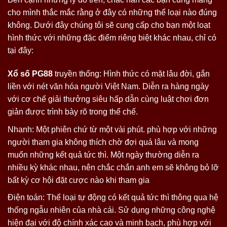
cho mình thắc mắc rằng ở đây có những thể loại nào đúng
không. Dưới đây chúng tôi sẽ cung cấp cho bạn một loạt
hình thức với những đặc điểm riêng biệt khác nhau, chỉ có
tại đây:
Xổ số PG88
truyền thống: Hình thức có mặt lâu đời, gắn
liền với nét văn hóa người Việt Nam. Diễn ra hàng ngày
với cơ chế giải thưởng siêu hấp dẫn cùng luật chơi đơn
giản được trình bày rõ trong thể chế.
Nhanh: Một phiên chứ từ một vài phút. phù hợp với những
người tham gia không thích chờ đợi quá lâu và mong
muốn những kết quả tức thì. Một ngày thường diễn ra
nhiều kỳ khác nhau, nên chắc chắn anh em sẽ không bỏ lỡ
bất kỳ cơ hội đặt cược nào khi tham gia
Điện toán: Thể loại tự động có kết quả tức thì thông qua hệ
thống ngẫu nhiên của nhà cái. Sử dụng những công nghệ
hiện đại với độ chính xác cao và minh bạch, phù hợp với