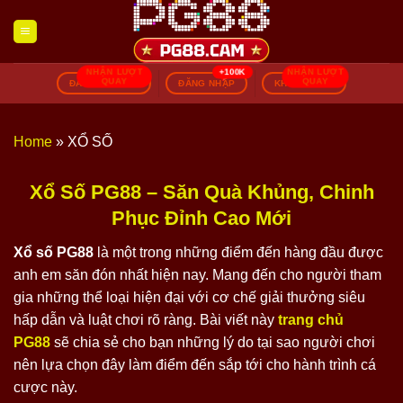
Skip
to
content
ĐĂNG KÝ +88K
ĐĂNG NHẬP
KHUYẾN MÃI
Home
»
XỔ SỐ
Xổ Số PG88 –
Săn Quà Khủng, Chinh
Phục Đỉnh Cao Mới
Xổ số PG88
là một trong những điểm đến hàng đầu được
anh em săn đón nhất hiện nay. Mang đến cho người tham
gia những thể loại hiện đại với cơ chế giải thưởng siêu
hấp dẫn và luật chơi rõ ràng. Bài viết này
trang chủ
PG88
sẽ chia sẻ cho bạn những lý do tại sao người chơi
nên lựa chọn đây làm điểm đến sắp tới cho hành trình cá
cược này.