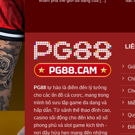
khám phá thế giới đa dạng của [...]
đặc 
oker, [...]
LI
Giớ
Chí
PG88
tự hào là điểm đến lý tưởng
Ch
cho các tín đồ cá cược, mang trong
mình bộ sưu tập game đa dạng và
Miễ
hấp dẫn. Từ sảnh thể thao đỉnh cao,
Qu
casino sôi động cho đến kho xổ số
phong phú và slot game kịch tính -
Đi
nơi đây hứa hẹn mang đến những