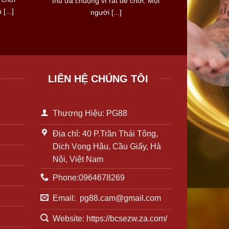
thủ ưa chuộng vì rất dễ chơi. Mọi
[...]
người [...]
LIÊN HỆ CHÚNG TÔI
Thương Hiệu: PG88
Địa chỉ: 40 P.Trần Thái Tông,
Dịch Vọng Hậu, Cầu Giấy, Hà
Nội, Việt Nam
Phone:0964678269
Email:
pg88.cam@gmail.com
Website: https://bcsezw.za.com/