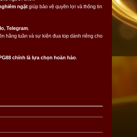
nghiêm ngặt
giúp bảo vệ quyền lợi và thông tin
alo, Telegram
.
iền hằng tuần và sự kiện đua top dành riêng cho
PG88 chính là lựa chọn hoàn hảo
.