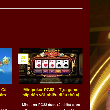
24
Th3
 Cá
Minipoker PG88 – Tựa game
Năm
hấp dẫn với nhiều điều thú vị
Minipoker PG88 được rất nhiều cược
 chơi