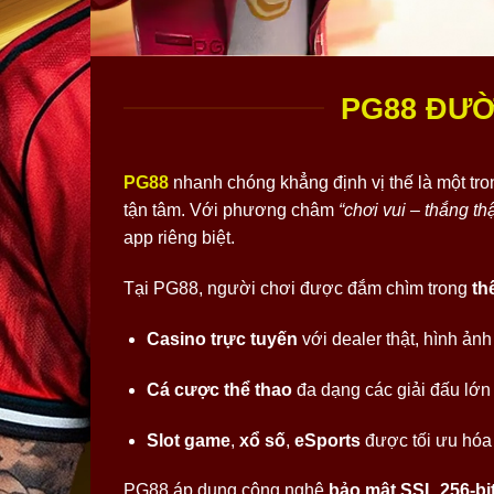
PG88 ĐƯỜ
PG88
nhanh chóng khẳng định vị thế là một t
tận tâm. Với phương châm
“chơi vui – thắng thậ
app riêng biệt.
Tại PG88, người chơi được đắm chìm trong
th
Casino trực tuyến
với dealer thật, hình ảnh
Cá cược thể thao
đa dạng các giải đấu lớn 
Slot game
,
xổ số
,
eSports
được tối ưu hóa 
PG88 áp dụng công nghệ
bảo mật SSL 256-bi