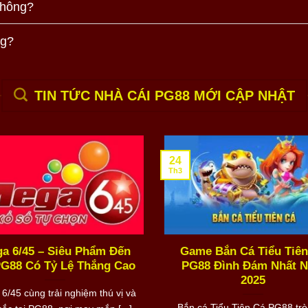
 không?
ng?
TIN TỨC NHÀ CÁI PG88 MỚI CẬP NHẬT
24
Th3
a 6/45 – Siêu Phẩm Đến
Game Bắn Cá Tiểu Tiên
G88 Có Tỷ Lệ Thắng Cao
PG88 Đình Đám Nhất 
2025
6/45 cùng trải nghiệm thú vị và
Bắn cá Tiểu Tiên Cá PG88 trò